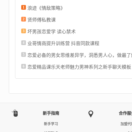
1
浪迹《情敌策略》
2
贤师傅私教课
3
坏男孩恋爱学 读心禁术
4
业哥情商提升训练营 抖音同款课程
5
6
恋爱精品课乐天老师魅力男神系列之新手聊天模板
新手指南
合作服
新手学习
加盟代