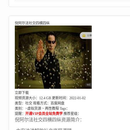
倪阿尔法社交四横四纵
立即下载
视频资源大小：12.4 GB
更新时间：2022-01-02
类型：社交
观看方式：百度网盘
类别：>
虚拟货源
>
两性教程
Tags：
提醒：
开通VIP会员全站免费学
推荐星级：
倪阿尔法社交四横四纵资源简介：