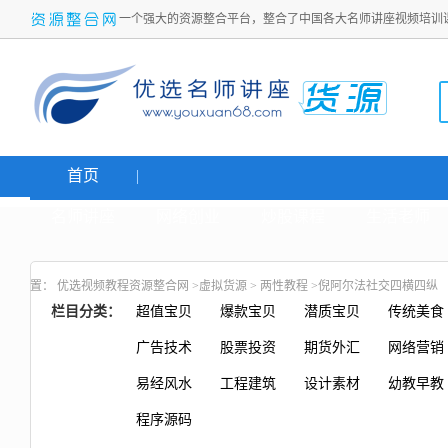
一个强大的资源整合平台，整合了中国各大名师讲座视频培训
首页
名师讲座
网络创业
炒股课程
生活老师
置：
优选视频教程资源整合网
>
虚拟货源
>
两性教程
>倪阿尔法社交四横四纵
栏目分类：
超值宝贝
爆款宝贝
潜质宝贝
传统美食
广告技术
股票投资
期货外汇
网络营销
易经风水
工程建筑
设计素材
幼教早教
程序源码