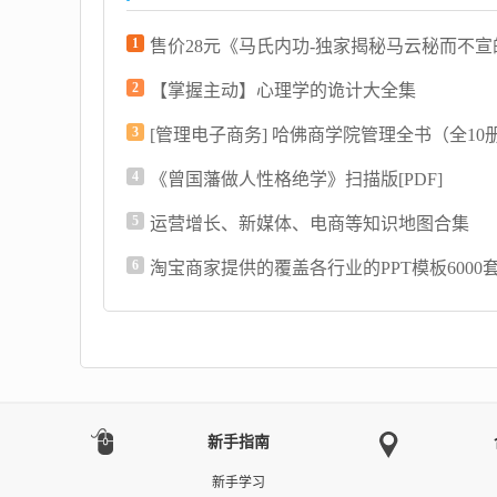
1
2
【掌握主动】心理学的诡计大全集
3
[管理电子商务] 哈佛商学院管理全书（全10册
4
《曾国藩做人性格绝学》扫描版[PDF]
5
运营增长、新媒体、电商等知识地图合集
6
淘宝商家提供的覆盖各行业的PPT模板6000
新手指南
新手学习