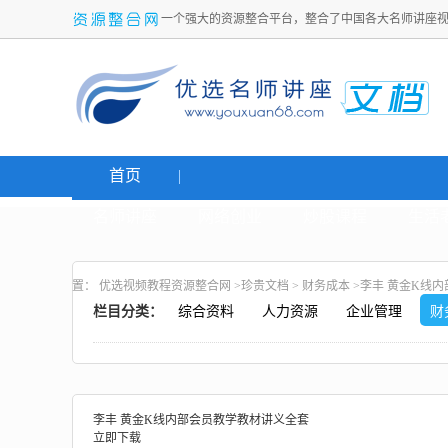
一个强大的资源整合平台，整合了中国各大名师讲座
首页
名师讲座
网络创业
炒股课程
生活
置：
优选视频教程资源整合网
>
珍贵文档
>
财务成本
>李丰 黄金K线
栏目分类：
综合资料
人力资源
企业管理
财
李丰 黄金K线内部会员教学教材讲义全套
立即下载