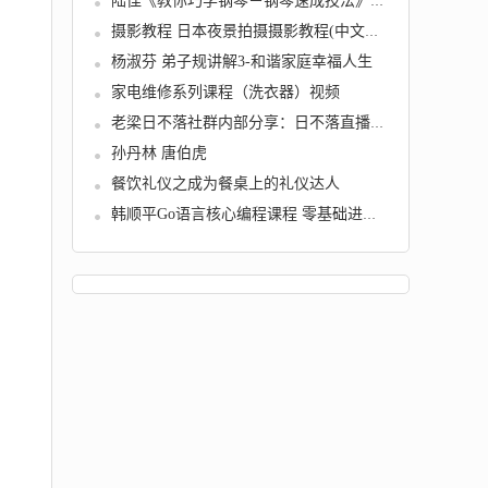
陆佳《教你巧学钢琴－钢琴速成技法》视频
摄影教程 日本夜景拍摄摄影教程(中文字幕)
杨淑芬 弟子规讲解3-和谐家庭幸福人生
家电维修系列课程（洗衣器）视频
老梁日不落社群内部分享：日不落直播间玩法，...
孙丹林 唐伯虎
餐饮礼仪之成为餐桌上的礼仪达人
韩顺平Go语言核心编程课程 零基础进阶教程