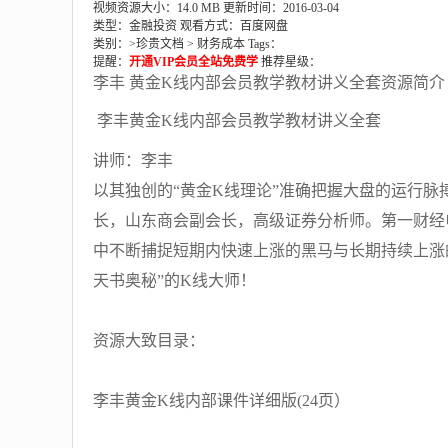
视频资源大小：14.0 MB
更新时间：2016-03-04
类型：金融投资
观看方式：百度网盘
类别：>
珍贵文档
>
财务成本
Tags：
提醒：
开通VIP会员全站免费学
推荐星级：
李丰 黄金K线内部会员教学教材讲义全套资源简介
李丰黄金K线内部会员教学教材讲义全套
讲师：李丰
以其独创的“黄金K线理论”准确把握大盘的运行
长，山东商会副会长，高级证券分析师。第一财经
中不断捕捉短期内快速上涨的黑马与长期持续上涨
天书奥秘”的K线大师！
资源大致目录：
李丰黄金K线内部课件详细版(24页）