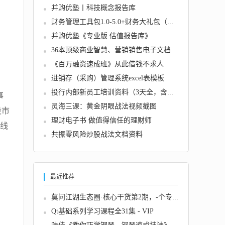
并购优塾丨科技概念报告库
财务管理工具包1.0-5.0+财务大礼包（常用Exce...
并购优塾《专业版 估值报告库》
36本顶级商业智慧、营销销售电子文档
《百万融资速成班》从此借钱不求人
进销存（采购）管理系统excel表模板
投行内部新员工培训资料（3天全，含债券、并购...
事
灵海三课：黄金阴眼战法视频截图
股市
理财电子书 做值得信任的理财师
K线
共振零风险炒股战法文档资料
最近推荐
莫问江湖生态圈·核心干货第2期，-个专讲核心...
Qt基础系列学习课程全31集 - VIP