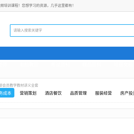
视频培训课程！您想学习的资源，几乎这里都有！
老师
电脑教程
考试资料
精品资料
珍贵文档
内部会员教学教材讲义全套
务成本
营销策划
酒店餐饮
品质管理
服装经营
房产投