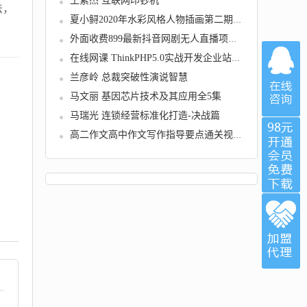
王紫杰 互联网印钞机
法，
夏小鲟2020年水彩风格人物插画第二期【画质高...
外面收费899最新抖音网剧无人直播项目，单号轻...
在线网课 ThinkPHP5.0实战开发企业站正式版第...
兰彦岭 总裁突破性演说智慧
马文丽 基因芯片技术及其应用全5集
马瑞光 连锁经营标准化打造-决战篇
高二作文高中作文写作指导要点通关视频16课