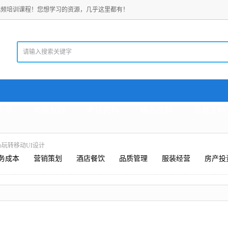
视频培训课程！您想学习的资源，几乎这里都有！
老师
电脑教程
考试资料
精品资料
珍贵文档
hop玩转移动UI设计
务成本
营销策划
酒店餐饮
品质管理
服装经营
房产投