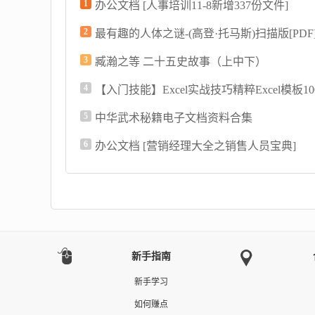
1
办公文档 [人事培训11-8新增337份文件]
2
最有趣的人体之谜-(高登·托马斯)扫描版[PDF
3
臧瀚之等 二十五史故事（上中下）
4
【入门技能】Excel实战技巧精粹Excel模板10
5
中华武术秘籍电子文档资料合集
6
办公文档 [营销经理大全之销售人员宝典]
新手指南
新手学习
如何赚点