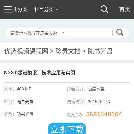
主分类
栏目分类
优选视频课程网
>
珍贵文档
>
随书光盘
NX8.0级进模设计技术应用与实例
大小：
408 MB
观看方式：
百度网盘
栏目：
随书光盘
更新时间：
2015-10-23
2581548164
类型：
随书光盘
联系QQ：
立即下载