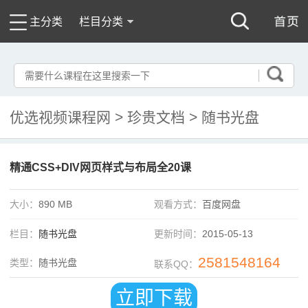
主分类
栏目分类
优选视频课程网
>
珍贵文档
>
随书光盘
精通CSS+DIV网页样式与布局全20课
大小：
890 MB
观看方式：
百度网盘
栏目：
随书光盘
更新时间：
2015-05-13
2581548164
类型：
随书光盘
联系QQ：
立即下载