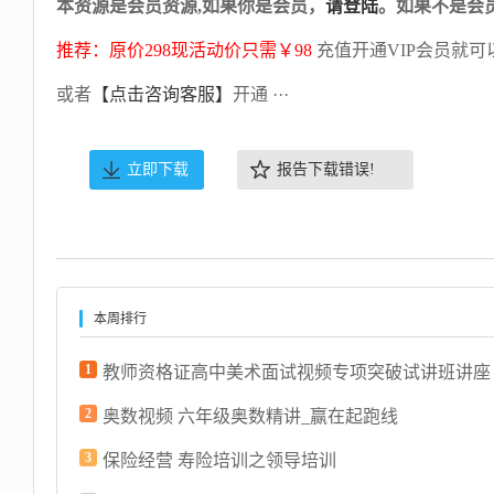
本资源是会员资源,如果你是会员，
请登陆
。如果不是会
推荐：原价298现活动价只需￥98
充值开通VIP会员就可
或者
【点击咨询客服】
开通 ···
立即下载
报告下载错误!
本周排行
1
教师资格证高中美术面试视频专项突破试讲班讲座
2
奥数视频 六年级奥数精讲_赢在起跑线
3
保险经营 寿险培训之领导培训