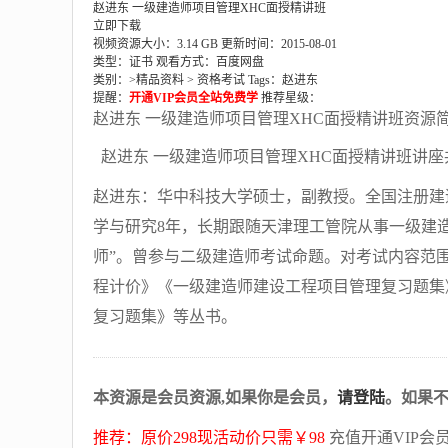
赵进东 一级建造师项目管理XHC面授精讲班
立即下载
视频资源大小：3.14 GB
更新时间：2015-08-01
类型：证书
观看方式：百度网盘
类别：>
精品资料
>
资格考试
Tags：
赵进东
提醒：
开通VIP会员全站免费学
推荐星级：
赵进东 一级建造师项目管理XHC面授精讲班资源
赵进东 一级建造师项目管理XHC面授精讲班讲座共
赵进东：华中科技大学硕士，副教授。全国注册建
学与研究8年，长期跟随天津理工管院从事一级建造
师”。曾参与二级建造师考试命题。对考试内容范
程计价》《一级建造师建设工程项目管理复习题集
复习题集》等丛书。
本资源是会员资源,如果你是会员，
请登陆
。如果
推荐：原价298现活动价只需￥98
充值开通VIP会