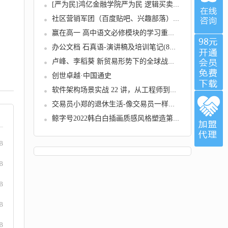
[严为民]鸿亿金融学院严为民 逻辑买卖4期视频...
社区营销军团（百度贴吧、兴趣部落）日吸几千...
赢在高一 高中语文必修模块的学习重点（视频+...
办公文档 石真语-演讲稿及培训笔记(8份).
卢峰、李稻葵 新贸易形势下的全球战略展望
创世卓越·中国通史
软件架构场景实战 22 讲，从工程师到架构师必...
交易员小郑的退休生活-像交易员一样思考
鲸字号2022韩白白插画质感风格塑造第5期【画质...
GB
B
GB
B
B