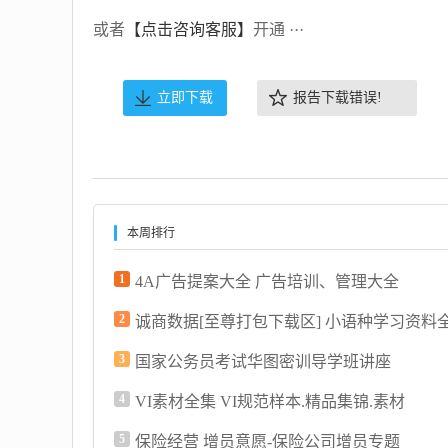
或者
【点击咨询客服】
开通 ···
立即下载
报告下载错误!
本周排行
1
4A广告提案大全 广告培训、管理大全
2
3
国家公务员考试华图密训导学班讲座
4
VI素材全集 VI规范样本.精品集锦.素材
5
保险经营 增员意愿-保险公司增员专题