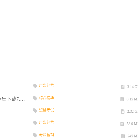
广告经营
3.14 
综合精华
诚商数据[至尊打包下载区] 小语种学习资料全集下载7.88 ...
8.15 M
资格考试
2.32 
广告经营
58.0 M
寿险营销
245 M