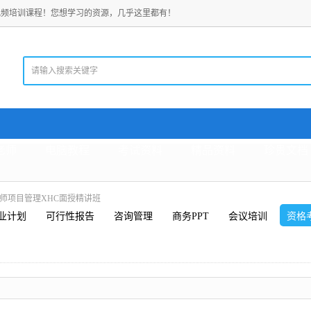
视频培训课程！您想学习的资源，几乎这里都有！
老师
电脑教程
考试资料
精品资料
珍贵文档
造师项目管理XHC面授精讲班
业计划
可行性报告
咨询管理
商务PPT
会议培训
资格