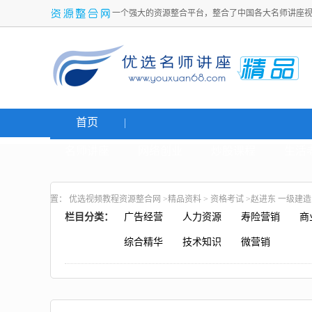
一个强大的资源整合平台，整合了中国各大名师讲座
首页
名师讲座
网络创业
炒股课程
生活
置：
优选视频教程资源整合网
>
精品资料
>
资格考试
>赵进东 一级建
栏目分类：
广告经营
人力资源
寿险营销
商
综合精华
技术知识
微营销