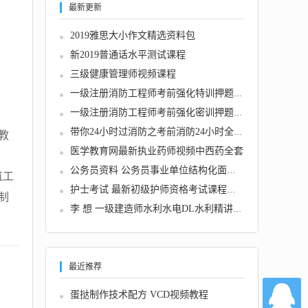
最新更新
2019雅思大小作文精选资料包
新2019普通话水平测试课程
三级健康管理师视频课程
一级注册消防工程师考前强化特训押题班全套讲...
一级注册消防工程师考前强化密训押题班全套
带你24小时过消防之考前消防24小时全攻略
教
医学教育网最新执业药师视频中西药全套
公务员资料 公务员事业单位结构化面试教程资料...
筑工
护士考试 最新初级护师资格考试课程全套下载
制
李 想 一级建造师水利水电DL水利精讲班最新25...
最近推荐
蛋挞制作技术配方 VCD视频教程