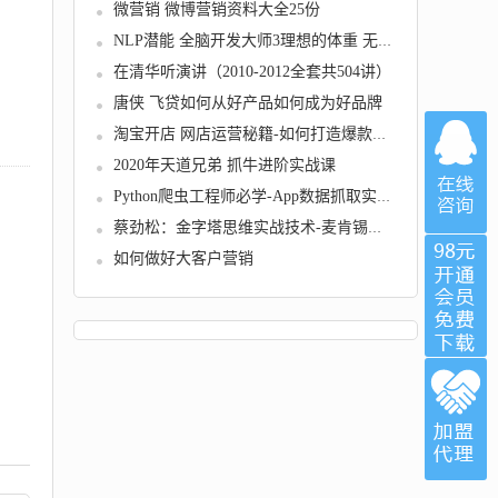
微营销 微博营销资料大全25份
NLP潜能 全脑开发大师3理想的体重 无损音质
在清华听演讲（2010-2012全套共504讲）
唐侠 飞贷如何从好产品如何成为好品牌
淘宝开店 网店运营秘籍-如何打造爆款宝贝
2020年天道兄弟 抓牛进阶实战课
Python爬虫工程师必学-App数据抓取实战教程
蔡劲松：金字塔思维实战技术-麦肯锡经典助你轻...
如何做好大客户营销