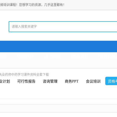
视频培训课程！您想学习的资源，几乎这里都有！
老师
电脑教程
考试资料
精品资料
珍贵文档
] 执业药师中药学习课件资料全套下载
业计划
可行性报告
咨询管理
商务PPT
会议培训
资格