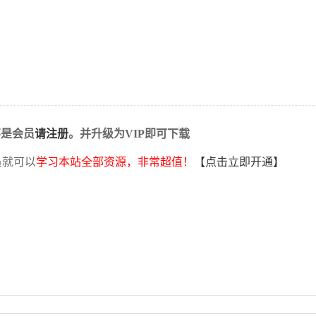
不是会员
请注册
。并升级为VIP即可下载
员就可以
学习本站全部资源，非常超值！
【点击立即开通】