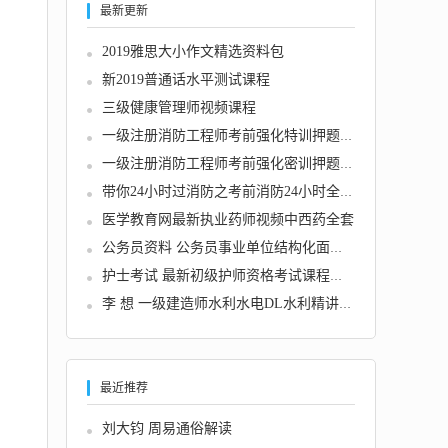
最新更新
2019雅思大小作文精选资料包
新2019普通话水平测试课程
三级健康管理师视频课程
一级注册消防工程师考前强化特训押题班全套讲...
一级注册消防工程师考前强化密训押题班全套
带你24小时过消防之考前消防24小时全攻略
医学教育网最新执业药师视频中西药全套
公务员资料 公务员事业单位结构化面试教程资料...
护士考试 最新初级护师资格考试课程全套下载
李 想 一级建造师水利水电DL水利精讲班最新25...
最近推荐
刘大钧 周易通俗解读