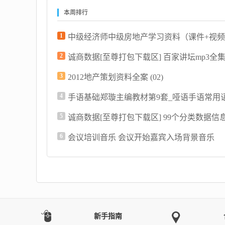
本周排行
1
中级经济师中级房地产学习资料（课件+视
2
3
2012地产策划资料全案 (02)
4
手语基础郑璇主编教材第9套_哑语手语常用
5
6
会议培训音乐 会议开始嘉宾入场背景音乐
新手指南