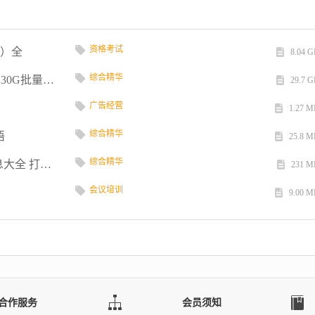
资格考试
频）全
8.04 
综合精华
诚商数据[至尊打包下载区] 百家讲坛mp3全集30G批量打包下...
29.7 
广告经营
1.27 M
综合精华
语
25.8 M
综合精华
诚商数据[至尊打包下载区] 99个分类数据信息大全 打包下...
231 M
会议培训
9.00 M
合作服务
会员须知