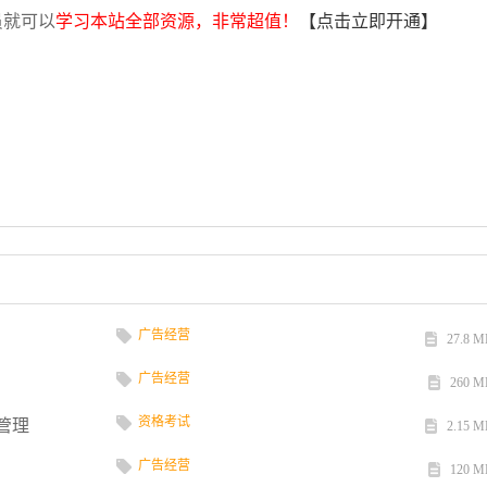
员就可以
学习本站全部资源，非常超值！
【点击立即开通】
广告经营
27.8 M
广告经营
260 M
资格考试
管理
2.15 M
广告经营
120 M