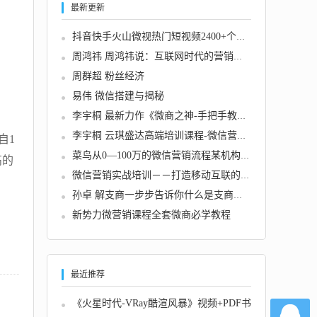
最新更新
抖音快手火山微视热门短视频2400+个素材情感励...
周鸿祎 周鸿祎说：互联网时代的营销方式
周群超 粉丝经济
易伟 微信搭建与揭秘
李宇桐 最新力作《微商之神-手把手教你做微商...
李宇桐 云琪盛达高端培训课程-微信营销引爆大...
自1
菜鸟从0—100万的微信营销流程某机构VIP课程-...
高的
微信营销实战培训－－打造移动互联的掘金利器...
孙卓 解支商一步步告诉你什么是支商（共2期）...
新势力微营销课程全套微商必学教程
最近推荐
《火星时代-VRay酷渲风暴》视频+PDF书