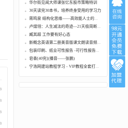
华尔街见闻大师课张忆东股市策略特训
30天读完30本书，培养终身受用的学习力
蒋鸣泉 结构化思维——高效能人士的思考习惯
卢熠翎：人生减法的奇迹—21天极简断舍离训练...
臧其超 工作要有好心态
新概念英语第二册美音版课文朗读音频全套下载...
包装印刷、纸业可性报告 -可行性报告全案
皂香[40完](播音——张鹏)
宁浩网建站教程学习 - VIP教程全套打包下载（...
B
B
B
B