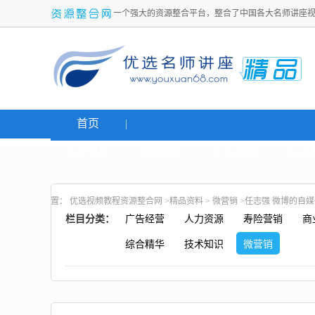
一个强大的资源整合平台，整合了中国各大名师讲座
首页
名师讲座
网络创业
炒股课程
生活
置：
优选视频教程资源整合网
>
精品资料
>
微营销
>任志强 微博的自
栏目分类：
广告经营
人力资源
寿险营销
商
综合精华
技术知识
微营销