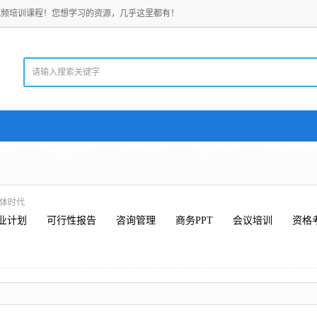
视频培训课程！您想学习的资源，几乎这里都有！
老师
电脑教程
考试资料
精品资料
珍贵文档
媒体时代
业计划
可行性报告
咨询管理
商务PPT
会议培训
资格