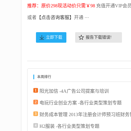
推荐：原价298现活动价只需￥98
充值开通VIP会
或者
【点击咨询客服】
开通 ···
立即下载
报告下载错误!
本周排行
1
阳光加信 -4A广告公司提案与培训
2
电玩行业创业方案 -各行业类型策划专题
3
财务成本管理 2013年注册会计师预习班财务
4
H2服装 -各行业类型策划专题