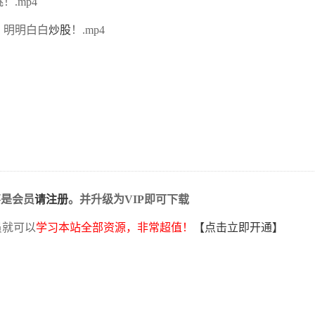
.mp4
，明明白白
炒股
！.mp4
不是会员
请注册
。并升级为VIP即可下载
员就可以
学习本站全部资源，非常超值！
【点击立即开通】