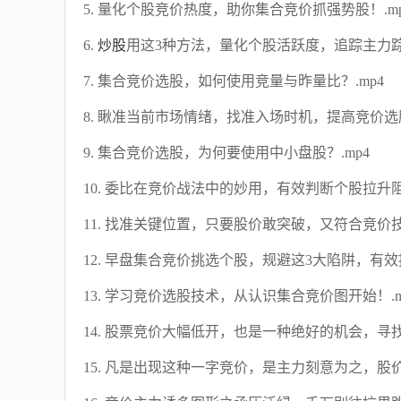
5. 量化个股竞价热度，助你集合竞价抓强势股！.mp
6.
炒股
用这3种方法，量化个股活跃度，追踪主力踪迹
7. 集合竞价选股，如何使用竞量与昨量比？.mp4
8. 瞅准当前市场情绪，找准入场时机，提高竞价选股
9. 集合竞价选股，为何要使用中小盘股？.mp4
10. 委比在竞价战法中的妙用，有效判断个股拉升阻力
11. 找准关键位置，只要股价敢突破，又符合竞价技
12. 早盘集合竞价挑选个股，规避这3大陷阱，有效
13. 学习竞价选股技术，从认识集合竞价图开始！.m
14. 股票竞价大幅低开，也是一种绝好的机会，寻找
15. 凡是出现这种一字竞价，是主力刻意为之，股价