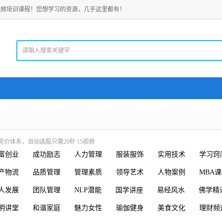
视频培训课程！您想学习的资源，几乎这里都有！
老师
电脑教程
考试资料
精品资料
珍贵文档
价体系，自动选股只需20秒 15视频
富创业
成功励志
人力管理
服装服饰
实用技术
学习窍
产物流
品质管理
管理素质
领导艺术
人物案例
MBA
人发展
团队管理
NLP潜能
国学讲座
易经风水
佛学精
明讲堂
和谐家庭
魅力女性
瑜伽健身
美食文化
理财频