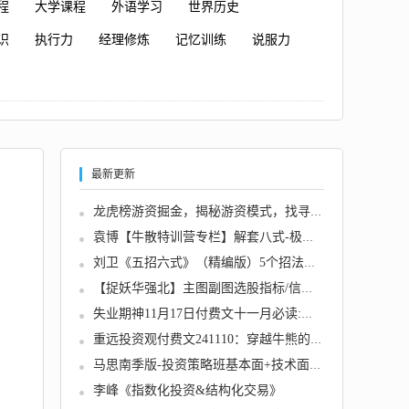
程
大学课程
外语学习
世界历史
识
执行力
经理修炼
记忆训练
说服力
最新更新
龙虎榜游资掘金，揭秘游资模式，找寻资金背后...
袁博【牛散特训营专栏】解套八式-极简解套操盘...
刘卫《五招六式》（精编版）5个招法六个模式揭...
【捉妖华强北】主图副图选股指标/信号不多一款...
失业期神11月17日付费文十一月必读:后牛市的投...
重远投资观付费文241110：穿越牛熊的股市仓位...
马思南季版-投资策略班基本面+技术面2022
李峰《指数化投资&结构化交易》