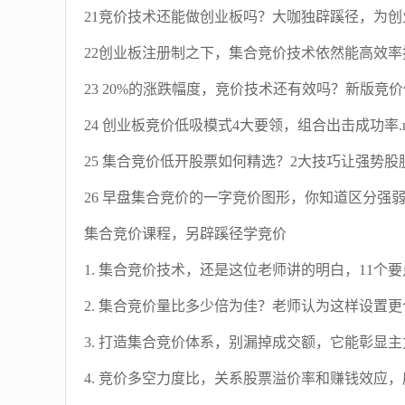
21竞价技术还能做创业板吗？大咖独辟蹊径，为创业
22创业板注册制之下，集合竞价技术依然能高效率抓
23 20%的涨跌幅度，竞价技术还有效吗？新版竞价
24 创业板竞价低吸模式4大要领，组合出击成功率.m
25 集合竞价低开股票如何精选？2大技巧让强势股脱
26 早盘集合竞价的一字竞价图形，你知道区分强弱度
集合竞价课程，另辟蹊径学竞价
1. 集合竞价技术，还是这位老师讲的明白，11个要点
2. 集合竞价量比多少倍为佳？老师认为这样设置更合
3. 打造集合竞价体系，别漏掉成交额，它能彰显主力
4. 竞价多空力度比，关系股票溢价率和赚钱效应，应