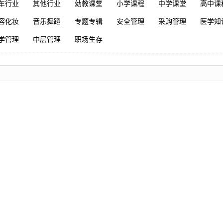
车行业
其他行业
幼教课堂
小学课程
中学课堂
高中课
容化妆
音乐舞蹈
专题专辑
安全管理
采购管理
医学知
学管理
中层管理
职场生存