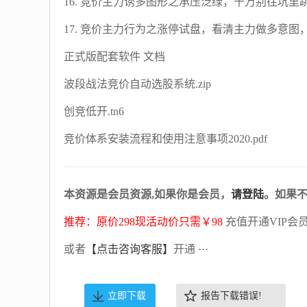
16. 竞价主力诱多图形之承压泛绿，千万别往坑里跳！
17. 竞价主力行为之涨停试盘，看清主力做多意图
正式版配套软件 文档
波段战法竞价自动选股系统.zip
创竞低开.tn6
竞价体系安装流程和使用注意事项2020.pdf
本资源是会员资源,如果你是会员，
请登陆
。如果
推荐：原价298现活动价只需￥98
充值开通VIP会
或者
【点击咨询客服】
开通 ···
立即下载
报告下载错误!