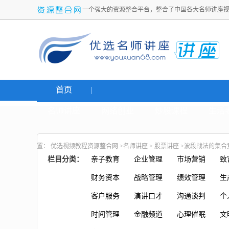
一个强大的资源整合平台，整合了中国各大名师讲座
首页
名师讲座
网络创业
炒股课程
生活
置：
优选视频教程资源整合网
>
名师讲座
>
股票讲座
>波段战法的集合竞
栏目分类：
亲子教育
企业管理
市场营销
致
财务资本
战略管理
绩效管理
生
客户服务
演讲口才
沟通谈判
个
时间管理
金融频道
心理催眠
文