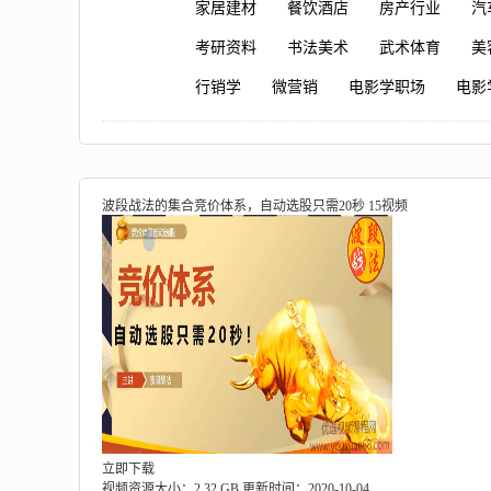
家居建材
餐饮酒店
房产行业
汽
考研资料
书法美术
武术体育
美
行销学
微营销
电影学职场
电影
波段战法的集合竞价体系，自动选股只需20秒 15视频
立即下载
视频资源大小：2.32 GB
更新时间：2020-10-04