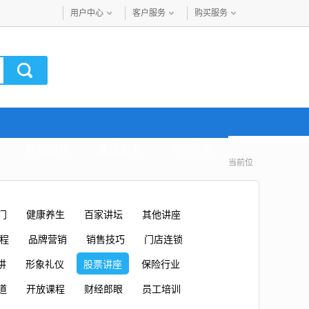
用户中心
客户服务
购买服务
音频讲座
最近更新
VIP购买
当前位
门
健康养生
百家讲坛
其他讲座
课程
品牌营销
销售技巧
门店连锁
讲
形象礼仪
股票讲座
保险行业
道
开放课程
财经郎眼
员工培训