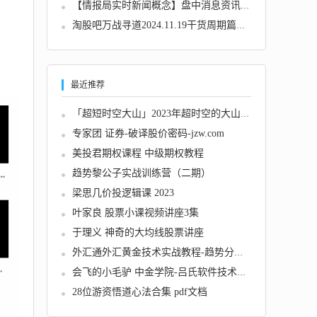
【情报局实时新闻概念】盘中消息资讯同步群
淘股吧万战寻道2024.11.19干货周期篇流动性周...
最近推荐
「超短时空大山」2023年超时空的大山视频公开...
专家团 证券-破译股价密码-jzw.com
美投君期权课程 中级期权教程
趋势黎公子实战训练营（二期）
梁思几价投逻辑课 2023
叶家良 股票小课视频讲座3集
于理义 神奇的大均线股票讲座
外汇通外汇黄金技术实战教程-趋势分析和黄金分...
会飞的小毛驴 中金学院-吕氏软件技术系列指标...
28位游资悟道心法合集 pdf文档