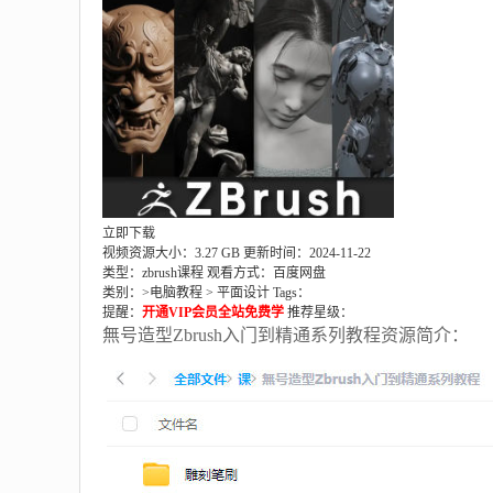
立即下载
视频资源大小：3.27 GB
更新时间：2024-11-22
类型：zbrush课程
观看方式：百度网盘
类别：>
电脑教程
>
平面设计
Tags：
提醒：
开通VIP会员全站免费学
推荐星级：
無号造型Zbrush入门到精通系列教程资源简介：