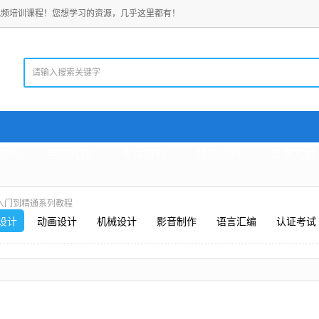
视频培训课程！您想学习的资源，几乎这里都有！
老师
电脑教程
考试资料
精品资料
珍贵文档
sh入门到精通系列教程
设计
动画设计
机械设计
影音制作
语言汇编
认证考试