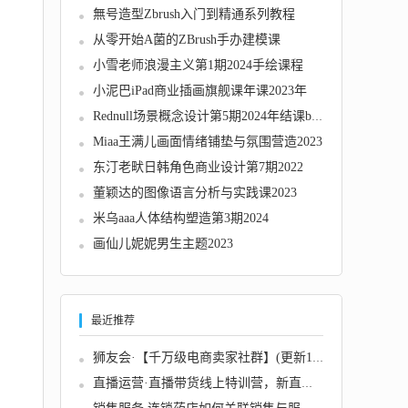
無号造型Zbrush入门到精通系列教程
从零开始A菌的ZBrush手办建模课
小雪老师浪漫主义第1期2024手绘课程
小泥巴iPad商业插画旗舰课年课2023年
Rednull场景概念设计第5期2024年结课blender+...
Miaa王满儿画面情绪铺垫与氛围营造2023
东汀老畎日韩角色商业设计第7期2022
董颖达的图像语言分析与实践课2023
米乌aaa人体结构塑造第3期2024
画仙儿妮妮男生主题2023
最近推荐
狮友会·【千万级电商卖家社群】(更新10月)，...
直播运营·直播带货线上特训营，新直播间起号...