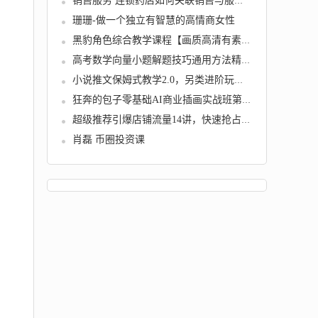
销售服务 连锁药店如何关联销售与服务技巧
珊珊-做一个独立有智慧的高情商女性
黑豹角色综合教学课程【画质高清有素材】
高考数学向量小题解题技巧通用方法精讲教学视...
小说推文保姆式教学2.0，另类进阶玩法，0基础...
狂奔的包子零基础AI商业插画实战班第2期2021年...
超级推荐引爆店铺流量14讲，快速抢占竞争对手...
肖磊 币圈投资课