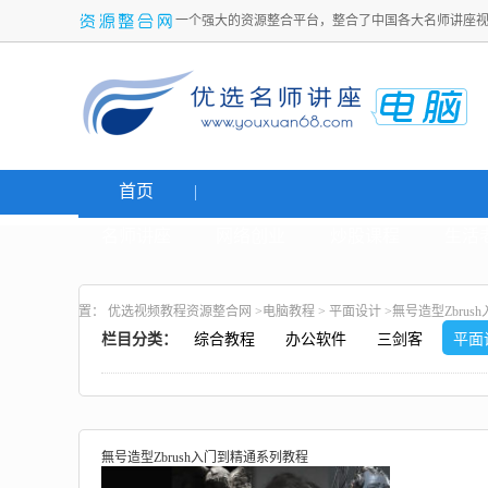
一个强大的资源整合平台，整合了中国各大名师讲座
首页
名师讲座
网络创业
炒股课程
生活
置：
优选视频教程资源整合网
>
电脑教程
>
平面设计
>無号造型Zbru
栏目分类：
综合教程
办公软件
三剑客
平面
無号造型Zbrush入门到精通系列教程