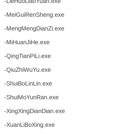
-LieHuoLiaoYuan.exe
-MeiGuiRenSheng.exe
-MengMengDianZi.exe
-MiHuanJiHe.exe
-QingTianPiLi.exe
-QiuZhiWuYu.exe
-ShuiBoLinLin.exe
-ShuiMoYunRan.exe
-XingXingDianDian.exe
-XuanLiBoXing.exe