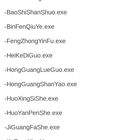
-BaoShiShanShuo.exe
-BinFenQiuYe.exe
-FengZhongYinFu.exe
-HeiKeDiGuo.exe
-HongGuangLueGuo.exe
-HongGuangShanYao.exe
-HuoXingSiShe.exe
-HuoYanPenShe.exe
-JiGuangFaShe.exe