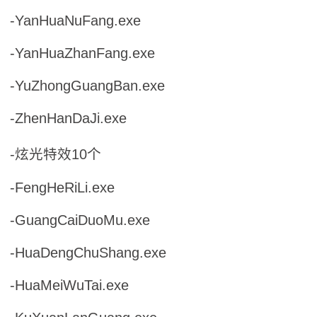
-YanHuaNuFang.exe
-YanHuaZhanFang.exe
-YuZhongGuangBan.exe
-ZhenHanDaJi.exe
-炫光特效10个
-FengHeRiLi.exe
-GuangCaiDuoMu.exe
-HuaDengChuShang.exe
-HuaMeiWuTai.exe