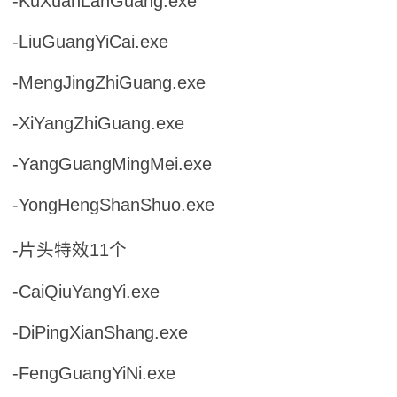
-KuXuanLanGuang.exe
-LiuGuangYiCai.exe
-MengJingZhiGuang.exe
-XiYangZhiGuang.exe
-YangGuangMingMei.exe
-YongHengShanShuo.exe
-片头特效11个
-CaiQiuYangYi.exe
-DiPingXianShang.exe
-FengGuangYiNi.exe