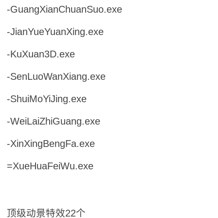
-GuangXianChuanSuo.exe
-JianYueYuanXing.exe
-KuXuan3D.exe
-SenLuoWanXiang.exe
-ShuiMoYiJing.exe
-WeiLaiZhiGuang.exe
-XinXingBengFa.exe
=XueHuaFeiWu.exe
顶级动景特效22个